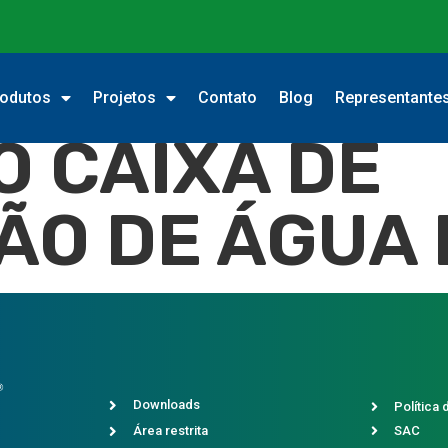
odutos
Projetos
Contato
Blog
Representante
 CAIXA DE
O DE ÁGUA 
Downloads
Política 
Área restrita
SAC