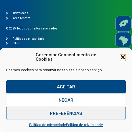
Downloads
Área restrita
© 2025 Todos os direitos reservados
Política de privacidade
SAC
Desenvolvido por
IPSE Marketing Estratégico
Gerenciar Consentimento de
Cookies
Usamos cookies para otimizar nosso site e nosso serviço.
ACEITAR
NEGAR
Fale conosco via WhatsApp
PREFERÊNCIAS
Política de privacidade
Política de privacidade