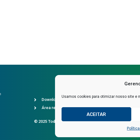
Gerenc
Usamos cookies para otimizar nosso site e 
Downloads
Política 
Área restrita
SAC
ACEITAR
© 2025 Todos os direitos reservados
Desenvolvid
Polític